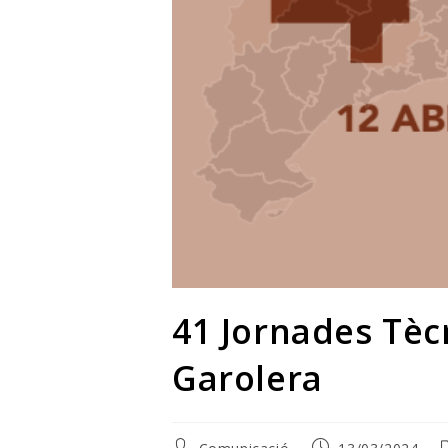
41 Jornades Tècn
Garolera
Autor
Entrada
C