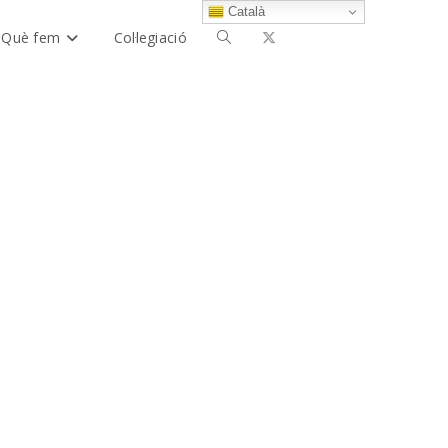
Català
Què fem
Col·legiació
Alterna
la
cerca
al
lloc
web