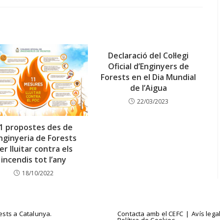
Declaració del Col·legi
Oficial d’Enginyers de
Forests en el Dia Mundial
de l’Aigua
22/03/2023
1 propostes des de
Enginyeria de Forests
er lluitar contra els
incendis tot l’any
18/10/2022
rests a Catalunya.
Contacta amb el CEFC
Avís lega
Política de Cookies