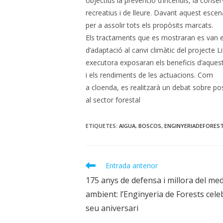
objectius la prevenció d’incendis, la conser
recreatius i de lleure. Davant aquest esce
per a assolir tots els propòsits marcats.
Els tractaments que es mostraran es van 
d’adaptació al canvi climàtic del projecte L
executora exposaran els beneficis d’aquest
i els rendiments de les actuacions. Com
a cloenda, es realitzarà un debat sobre po
al sector forestal
ETIQUETES
:
AIGUA
,
BOSCOS
,
ENGINYERIADEFORES
Llegeix
Entrada anterior
més
175 anys de defensa i millora del med
articles
ambient: l’Enginyeria de Forests cele
seu aniversari