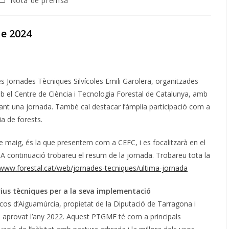
Nota de premsa
de
'entrada:
de 2024
s Jornades Tècniques Silvícoles Emili Garolera, organitzades
b el Centre de Ciència i Tecnologia Forestal de Catalunya, amb
ant una jornada. També cal destacar l’àmplia participació com a
a de forests.
de maig, és la que presentem com a CEFC, i es focalitzarà en el
. A continuació trobareu el resum de la jornada. Trobareu tota la
/www.forestal.cat/web/jornades-tecniques/ultima-jornada
trius tècniques per a la seva implementació
scos d’Aiguamúrcia, propietat de la Diputació de Tarragona i
l aprovat l’any 2022. Aquest PTGMF té com a principals