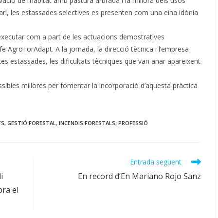
vació de l’hàbitat amb pastura arbrada i la millora dels usos
nari, les estassades selectives es presenten com una eina idònia
executar com a part de les actuacions demostratives
ife AgroForAdapt. A la jornada, la direcció tècnica i l’empresa
es estassades, les dificultats tècniques que van anar apareixent
ssibles millores per fomentar la incorporació d’aquesta pràctica
TS
,
GESTIÓ FORESTAL
,
INCENDIS FORESTALS
,
PROFESSIÓ
Entrada següent
i
En record d’En Mariano Rojo Sanz
bra el