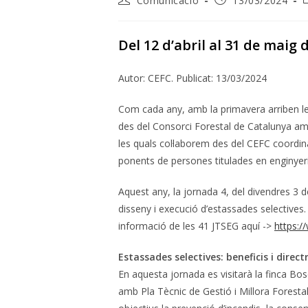
Comunicació
13/03/2024
de
publicada:
l'entrada:
l
Del 12 d’abril al 31 de maig 
Autor: CEFC. Publicat: 13/03/2024
Com cada any, amb la primavera arriben le
des del Consorci Forestal de Catalunya am
les quals col·laborem des del CEFC coordin
ponents de persones titulades en enginyeri
Aquest any, la jornada 4, del divendres 3 
disseny i execució d’estassades selectives
informació de les 41 JTSEG aquí ->
https:/
Estassades selectives: beneficis i direc
En aquesta jornada es visitarà la finca Bo
amb Pla Tècnic de Gestió i Millora Foresta