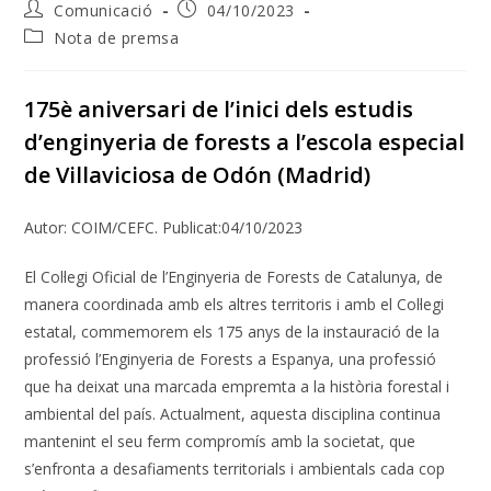
Autor
Entrada
Comunicació
04/10/2023
de
publicada:
Categoria
Nota de premsa
l'entrada:
de
l'entrada:
175è aniversari de l’inici dels estudis
d’enginyeria de forests a l’escola especial
de Villaviciosa de Odón (Madrid)
Autor: COIM/CEFC. Publicat:04/10/2023
El Col·legi Oficial de l’Enginyeria de Forests de Catalunya, de
manera coordinada amb els altres territoris i amb el Col·legi
estatal, commemorem els 175 anys de la instauració de la
professió l’Enginyeria de Forests a Espanya, una professió
que ha deixat una marcada empremta a la història forestal i
ambiental del país. Actualment, aquesta disciplina continua
mantenint el seu ferm compromís amb la societat, que
s’enfronta a desafiaments territorials i ambientals cada cop