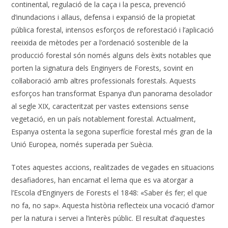
continental, regulació de la caça i la pesca, prevenció
d’inundacions i allaus, defensa i expansió de la propietat
pública forestal, intensos esforços de reforestació i l’aplicació
reeixida de mètodes per a l’ordenació sostenible de la
producció forestal són només alguns dels èxits notables que
porten la signatura dels Enginyers de Forests, sovint en
col·laboració amb altres professionals forestals. Aquests
esforços han transformat Espanya d’un panorama desolador
al segle XIX, caracteritzat per vastes extensions sense
vegetació, en un país notablement forestal. Actualment,
Espanya ostenta la segona superfície forestal més gran de la
Unió Europea, només superada per Suècia.
Totes aquestes accions, realitzades de vegades en situacions
desafiadores, han encarnat el lema que es va atorgar a
l’Escola d’Enginyers de Forests el 1848: «Saber és fer; el que
no fa, no sap». Aquesta història reflecteix una vocació d’amor
per la natura i servei a l’interès públic. El resultat d’aquestes