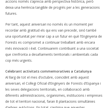
accions només s’aprecia amb perspectiva històrica, però
deixa una herència tangible de progrés per a les generacions
futures.
Per tant, aquest aniversari no només és un moment per
recordar amb gratitud els qui ens van precedir, sinó també
una oportunitat per mirar cap a un futur en què l’Enginyeria de
Forests es compromet a continuar treballant amb encara
més innovació i èxit. Continuarem contribuint a una societat
que s’enfronta a desafiaments territorials i ambientals cada
cop més urgents.
Celebrant activitats commemoratives a Catalunya
Al llarg de tot el mes d’octubre, coincidint amb aquest
aniversari, el Col·legi Oficial d’Enginyers de Forests d’Espanya i
les seves delegacions territorials, en col·laboració amb
diferents administracions, organismes, institucions i empreses
de tot el territori nacional, faran 8 plantacions simultànies
d’arbres autòctons. En total, s’estima que aquestes