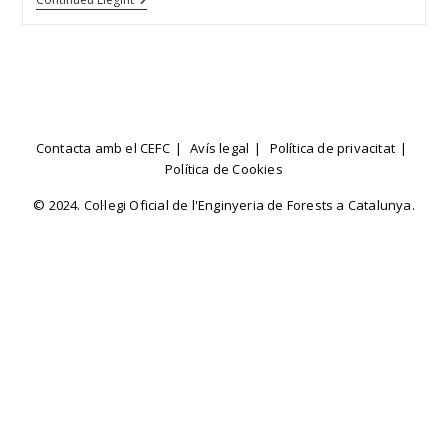
COIM
Torna
A
Posar
De
Manifest
La
Situació
D’abandonament
Contacta amb el CEFC
Avís legal
Política de privacitat
Rural
Política de Cookies
Del
Medi
© 2024. Col·legi Oficial de l'Enginyeria de Forests a Catalunya.
Forestal
A
Espanya