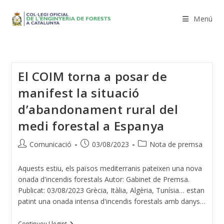
Vés
al
Menú
contingut
El COIM torna a posar de
manifest la situació
d’abandonament rural del
medi forestal a Espanya
Autor
Entrada
Categoria
Comunicació
03/08/2023
Nota de premsa
de
publicada:
de
l'entrada:
l'entrada:
Aquests estiu, els països mediterranis pateixen una nova
onada d'incendis forestals Autor: Gabinet de Premsa.
Publicat: 03/08/2023 Grècia, Itàlia, Algèria, Tunísia… estan
patint una onada intensa d'incendis forestals amb danys…
El
Continueu Llegint